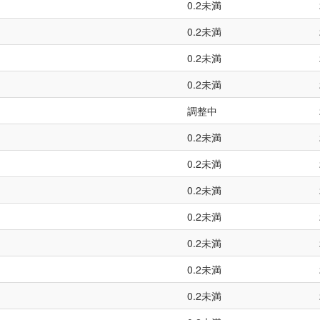
0.2未満
0.2未満
0.2未満
0.2未満
調整中
0.2未満
0.2未満
0.2未満
0.2未満
0.2未満
0.2未満
0.2未満