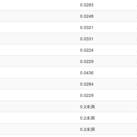
0.0283
0.0248
0.0321
0.0331
0.0224
0.0229
0.0436
0.0284
0.0229
0.2未満
0.2未満
0.2未満