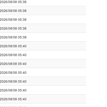
2026/08/08 05:38
2026/08/08 05:38
2026/08/08 05:38
2026/08/08 05:38
2026/08/08 05:38
2026/08/08 05:40
2026/08/08 05:40
2026/08/08 05:40
2026/08/08 05:40
2026/08/08 05:40
2026/08/08 05:40
2026/08/08 05:40