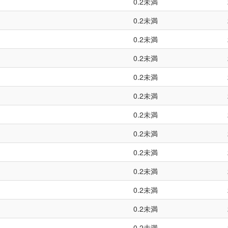
0.2未満
0.2未満
0.2未満
0.2未満
0.2未満
0.2未満
0.2未満
0.2未満
0.2未満
0.2未満
0.2未満
0.2未満
0.2未満