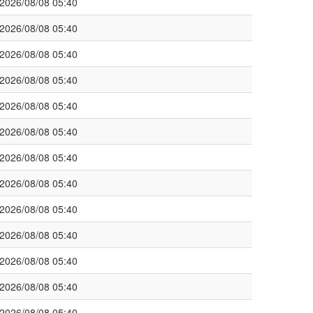
2026/08/08 05:40
2026/08/08 05:40
2026/08/08 05:40
2026/08/08 05:40
2026/08/08 05:40
2026/08/08 05:40
2026/08/08 05:40
2026/08/08 05:40
2026/08/08 05:40
2026/08/08 05:40
2026/08/08 05:40
2026/08/08 05:40
2026/08/08 05:40