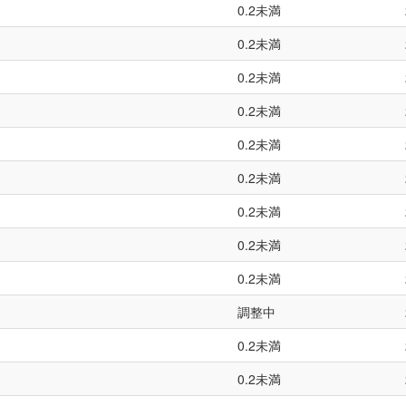
0.2未満
0.2未満
0.2未満
0.2未満
0.2未満
0.2未満
0.2未満
0.2未満
0.2未満
調整中
0.2未満
0.2未満