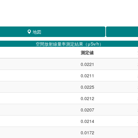
地図
空間放射線量率測定結果（μSv/h）
測定値
0.0221
0.0211
0.0225
0.0212
0.0207
0.0214
0.0172